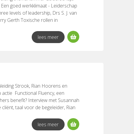
y Een goed werkklimaat - Leiderschap
ree levels of leadership, Drs S. J. van
arry Gerth Toxische rollen in
 a Social Phenomenon, Anita
lees meer
leiding Strook, Rian Hoorens en
actie Functional Fluency, een
hers benefit? Interview met Susannah
iënt, taal voor de begeleider, Rian
g in een team: bijdragen aan een
erbindend leiderschap, Caspar Verhees
lees meer