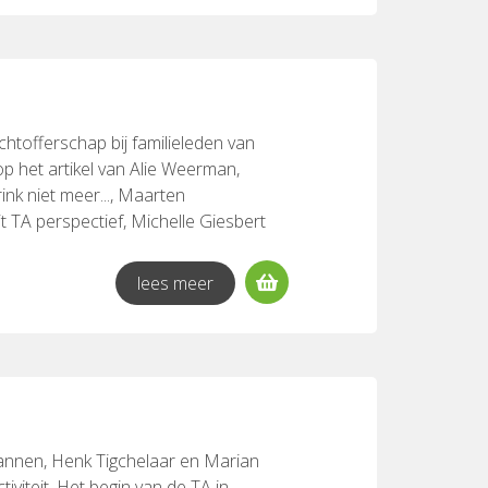
chtofferschap bij familieleden van
p het artikel van Alie Weerman,
ink niet meer..., Maarten
TA perspectief, Michelle Giesbert
lamans Verslaving aan bevestiging,
Werken met gebruikers van drugs en
lees meer
Sannen, Henk Tigchelaar en Marian
iteit. Het begin van de TA in