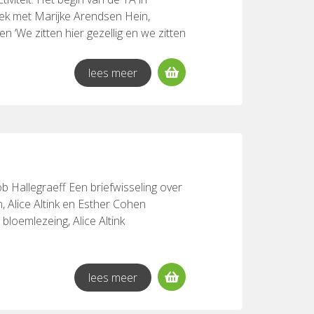
k met Marijke Arendsen Hein,
‘We zitten hier gezellig en we zitten
ende verontrustende ervaring?, Anne
earning. Observations on progressive
lees meer
iles Barrow Opleiden in de TA: ‘all
s op orde, is je kamer op orde, en ben
aal Onderwijs heeft veel raakvlakken
illem de Jong, Henk Tigchelaar
demie en de RINO, Pierre Sebregts
 about ideas - interview met Stephen
b Hallegraeff Een briefwisseling over
, Alice Altink en Esther Cohen
bloemlezeing, Alice Altink
lees meer