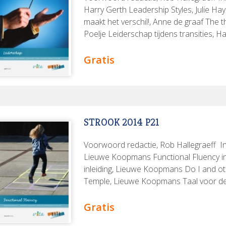
Harry Gerth Leadership Styles, Julie Ha
maakt het verschil!, Anne de graaf The th
Poelje Leiderschap tijdens transities, H
Organisaties, Joost Levy Leadership as
Mountain
Gratis
STROOK 2014 P21
Voorwoord redactie, Rob Hallegraeff In
Lieuwe Koopmans Functional Fluency in 
inleiding, Lieuwe Koopmans Do I and ot
Temple, Lieuwe Koopmans Taal voor de cl
Hoorens en Lieuwe Koopmans Toepassin
positief werkklimaat, Martian Slagter V
Gratis