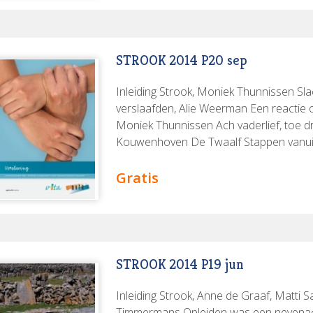
STROOK 2014 P20 sep
Inleiding Strook, Moniek Thunnissen Sla
verslaafden, Alie Weerman Een reactie o
Moniek Thunnissen Ach vaderlief, toe dr
Kouwenhoven De Twaalf Stappen vanuit 
The whiskey priest revisited, Guido Stel
Theo van der Heyden Boekbespreking: 
Gratis
alcohol, Anne de Graaf
STROOK 2014 P19 jun
Inleiding Strook, Anne de Graaf, Matti 
Timmermans Opleiden was een nevenactiv