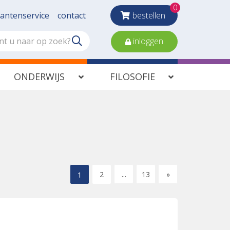
0
lantenservice
contact
bestellen
inloggen
ONDERWIJS
FILOSOFIE
1
2
...
13
»