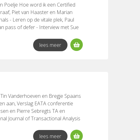
van Poelje Hoe word ik een Certified
Graaf, Piet van Haaster en Marian
s - Leren op de vitale plek, Paul
an pass of defer - Interview met Sue
word ik CTA?, Marian Timmermans
ktijk, Piet van Haaster CTA
lees meer
gts, Monica Cox en Liesbeth de Jong
e de Graaf
, Tin Vanderhoeven en Bregje Spaans
en aan, Verslag EATA conferentie
ssen en Pierre Sebregts TA en
al Journal of Transactional Analysis
rzoek: Onderwijs, Welke voordelen
n schooloverstap maken?, Trudi Newton
lees meer