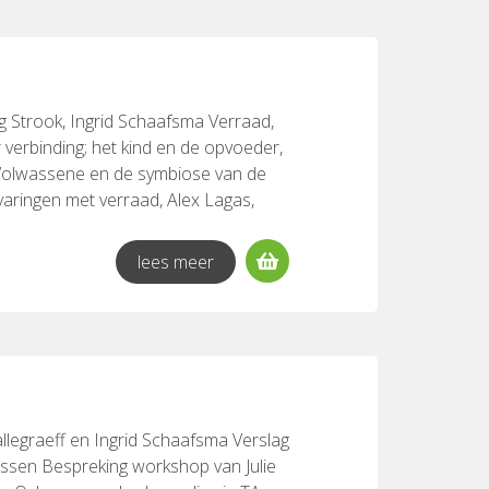
ng Strook, Ingrid Schaafsma Verraad,
verbinding; het kind en de opvoeder,
Volwassene en de symbiose van de
varingen met verraad, Alex Lagas,
an der Heijden Partnerrelaties uit de
Onveilige hechting en verraad, Toos
lees meer
an der Heijden De Delicieuse spiraal
Heijden The gift you are, John
allegraeff en Ingrid Schaafsma Verslag
issen Bespreking workshop van Julie