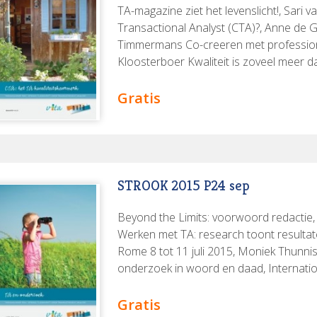
TA-magazine ziet het levenslicht!, Sari 
Transactional Analyst (CTA)?, Anne de 
Timmermans Co-creeren met professional
Kloosterboer Kwaliteit is zoveel meer d
Eusden door Marian Timmermans Hoe 
Had ik maar… Ethische code in de TA-pra
Gratis
ervaringen, Esther Cohen, Pierre Sebre
55 jaar TA-training en -certificatie, Ann
STROOK 2015 P24 sep
Beyond the Limits: voorwoord redactie
Werken met TA: research toont resultat
Rome 8 tot 11 juli 2015, Moniek Thunni
onderzoek in woord en daad, Internation
Research, Tin Vanderhoeven TA en onde
kan TA opleveren bij leerlingen die hu
Gratis