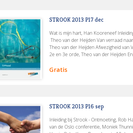
STROOK 2013 P17 dec
Wat is mijn hart, Han Kooreneef Inleidi
Theo van der Heijden Van verraad naar 
Theo van der Heijden Afwezigheid van 
2e en 3e orde, Theo van der Heijden Er
Constantijn Lagas, Joost Levy en Theo v
symbiotische strop!, Angelien de Bruijn 
Gratis
Graaff Verraad als vaccinatie?, Jeroen v
en de smaak van Kerstmis, Theo van der 
Denver
STROOK 2013 P16 sep
Inleiding bij Strook - Ontmoeting, Rob H
van de Oslo conferentie, Moniek Thunn