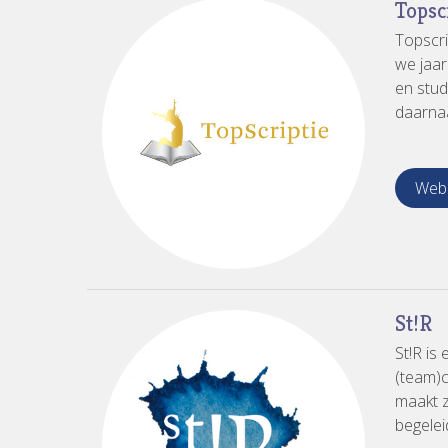
Topsc
Topscri
we jaar
en stud
daarnaa
Webs
St!R
St!R is
(team)c
maakt z
begelei