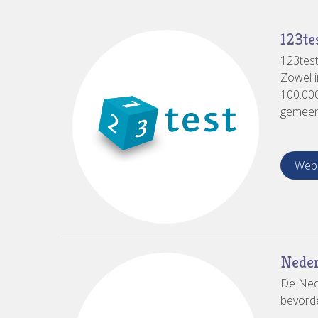
123tes
123test
Zowel in
100.000
gemeent
Webs
Neder
De Nede
bevorde