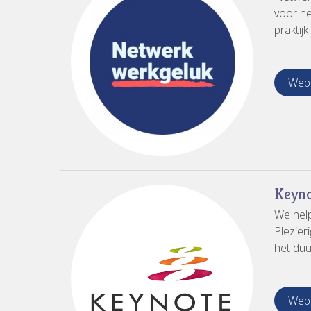
voor he
praktij
Webs
Keyno
We help
Plezier
het duu
Webs