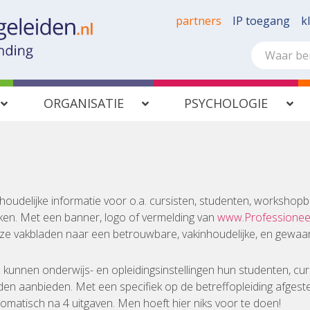
partners
IP toegang
k
ORGANISATIE
PSYCHOLOGIE
nhoudelijke informatie voor o.a. cursisten, studenten, worksho
uiken. Met een banner, logo of vermelding van
www.Professioneel
 onze vakbladen naar een betrouwbare, vakinhoudelijke, en gewa
g
kunnen onderwijs- en opleidingsinstellingen hun studenten, curs
den aanbieden. Met een specifiek op de betreffopleiding afges
matisch na 4 uitgaven. Men hoeft hier niks voor te doen!