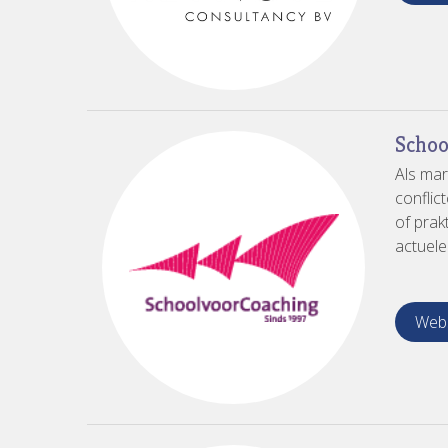
Schoo
Als mar
conflic
of prak
actuele
Webs