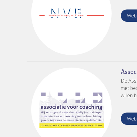
Webs
Assoc
De Asso
met bet
willen
Webs