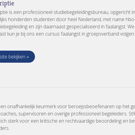
riptie
ptie is een professioneel studiebegeleidingsbureau, opgericht i
lijks honderden studenten door heel Nederland, met name hbo- e
iebegeleiding en zijn daarnaast gespecialiseerd in faalangst. W
st kun je bij ons een cursus faalangst in groepsverband volgen.
ite bekijken »
 een onafhankelijk keurmerk voor beroepsbeoefenaren op het ge
oaches, supervisoren en overige professioneel begeleiders. St!R i
ich sterk voor een kritische en rechtvaardige beoordeling en be
ders.