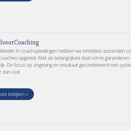
lvoorCoaching
ktleider in coachopleidingen hebben we inmiddels duizenden c
tcoaches opgeleid. Met als belangrijkste doel om te garanderen d
tijk. De focus op zingeving en resultaat gecombineerd met syste
r dan ooit.
ite bekijken »