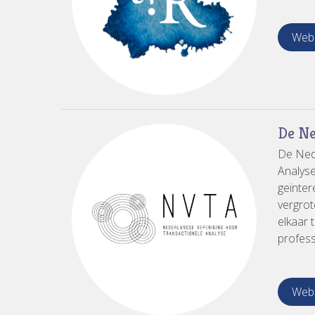
Webs
De Ne
De Nede
Analyse
geïnter
vergrot
elkaar 
profess
Webs