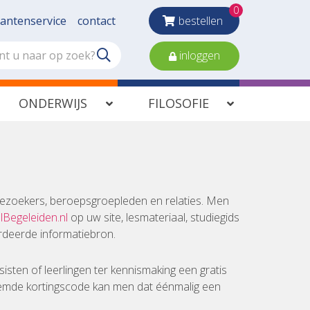
0
lantenservice
contact
bestellen
inloggen
ONDERWIJS
FILOSOFIE
pbezoekers, beroepsgroepleden en relaties. Men
Begeleiden.nl
op uw site, lesmateriaal, studiegids
ardeerde informatiebron.
isten of leerlingen ter kennismaking een gratis
temde kortingscode kan men dat éénmalig een