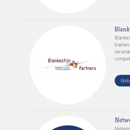
Blank
Blankes
trainen
verande
compete
Webs
Netw
Netwerk