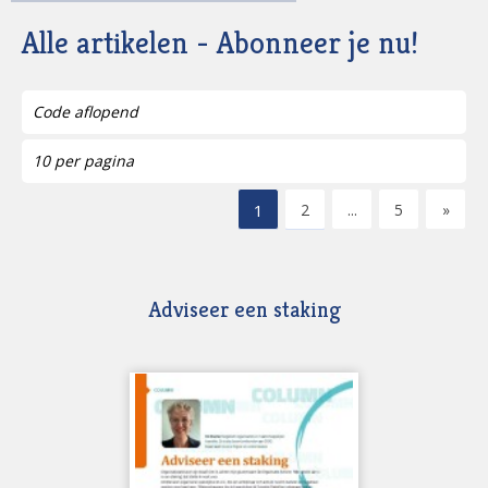
Examens
(934)
Alle artikelen - Abonneer je nu!
Hypnotherapie
(112)
iFilosofie
(42)
LoopbaanVisie
(1259)
Positieve Psychologie
(487)
PsychoSociaal digitaal
(176)
STROOK
(127)
TA Magazine
(374)
1
2
...
5
»
Tijdschrift voor Begeleidingskunde
(388)
Tijdschrift voor Coaching
(1771)
Trefpunt voor Organisatieontwikkeling
(35)
TvOO
(1125)
Adviseer een staking
vTP
(137)
ZKM Magazine
(3)
Ik zoek een:
Los artikel
(46)
Volledige uitgave
(3)