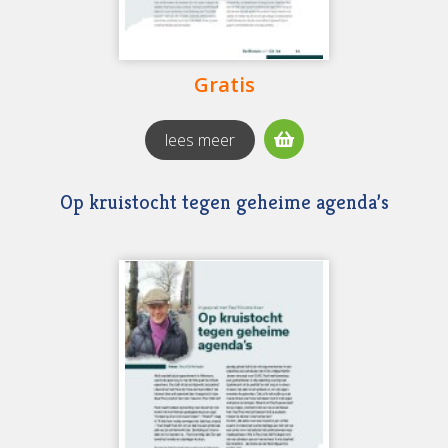
Gratis
lees meer
Op kruistocht tegen geheime agenda’s