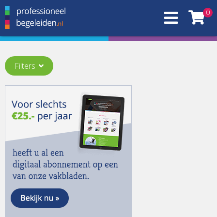
0
Filters
Thema:
De wereldverbeteraar
(7)
Het digitale organisatieleven
(3)
Q1
(9)
Vakbladen:
ANSE
(17)
Counselling Magazine
(413)
De Binnenkant
(49)
De Nieuwe Meso
(781)