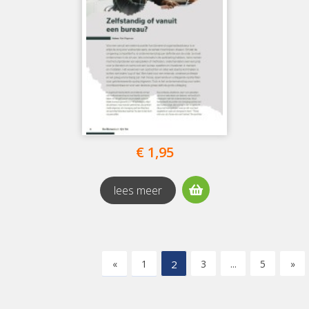
€ 1,95
lees meer
«
1
2
3
...
5
»