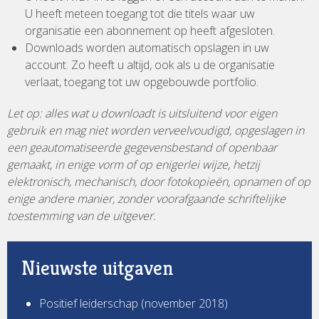
U heeft meteen toegang tot die titels waar uw
organisatie een abonnement op heeft afgesloten.
Downloads worden automatisch opslagen in uw
account. Zo heeft u altijd, ook als u de organisatie
verlaat, toegang tot uw opgebouwde portfolio.
Let op: alles wat u downloadt is uitsluitend voor eigen
gebruik en mag niet worden verveelvoudigd, opgeslagen in
een geautomatiseerde gegevensbestand of openbaar
gemaakt, in enige vorm of op enigerlei wijze, hetzij
elektronisch, mechanisch, door fotokopieën, opnamen of op
enige andere manier, zonder voorafgaande schriftelijke
toestemming van de uitgever.
Nieuwste uitgaven
Positief leiderschap (november 2018)