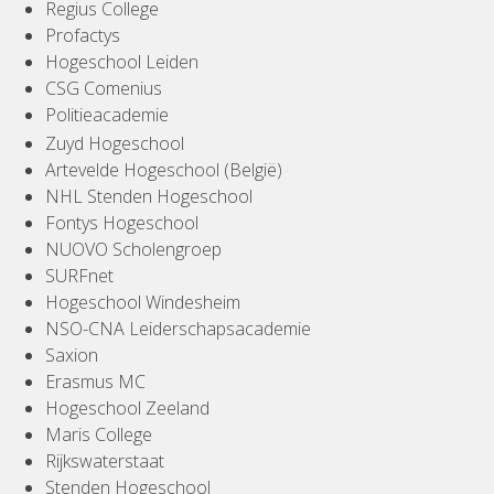
Regius College
Profactys
Hogeschool Leiden
CSG Comenius
Politieacademie
Zuyd Hogeschool
Artevelde Hogeschool (België)
NHL Stenden Hogeschool
Fontys Hogeschool
NUOVO Scholengroep
SURFnet
Hogeschool Windesheim
NSO-CNA Leiderschapsacademie
Saxion
Erasmus MC
Hogeschool Zeeland
Maris College
Rijkswaterstaat
Stenden Hogeschool