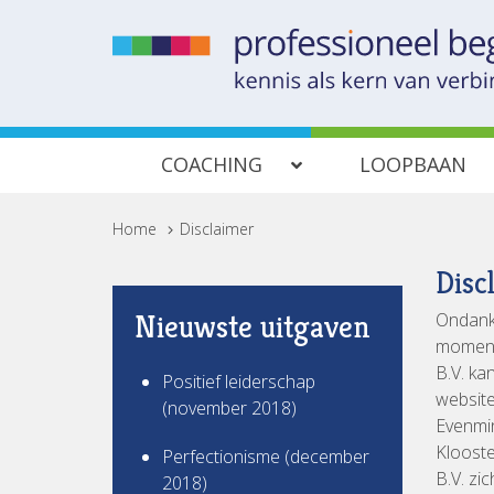
COACHING
LOOPBAAN
Home
>
Disclaimer
Disc
Nieuwste uitgaven
Ondanks
moment,
B.V. ka
Positief leiderschap
website
(november 2018)
Evenmin
Klooste
Perfectionisme (december
B.V. zi
2018)