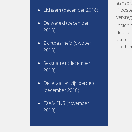
aanspra
Lichaam (december 2018)
Klooste
verkreg
De wereld (december
Indien 
2018)
de uitg
van een
Zichtbaarheid (oktober
site hi
2018)
Seksualiteit (december
2018)
De leraar en zijn beroep
(december 2018)
EXAMENS (november
2018)