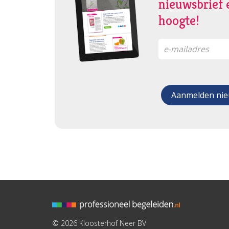
nieuwsbrief e
hoogte!
© 2026 Kloosterhof Neer BV