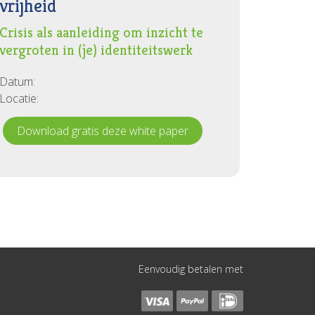
vrijheid
Crisis als aanleiding om inzicht te
vergroten in (je) identiteitswerk
Datum:
Locatie:
Download gratis deze white paper
Eenvoudig betalen met