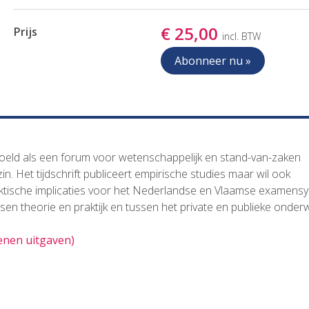
€ 25,00
Prijs
incl. BTW
Abonneer nu »
edoeld als een forum voor wetenschappelijk en stand-van-zaken
. Het tijdschrift publiceert empirische studies maar wil ook
raktische implicaties voor het Nederlandse en Vlaamse examens
sen theorie en praktijk en tussen het private en publieke onderw
henen uitgaven)