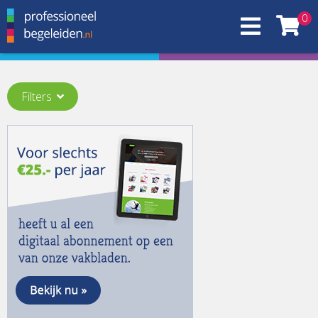
0
Filters
Thema:
(On)gelijkheid
(1)
Activisme
(1)
Begeleiden vanuit het geheel
(1)
De staat van supervisie
(1)
Ego
(1)
Empathie
(1)
Energie
(1)
Het Brein
(1)
Hoop
(1)
Ik ben toch niet gek?!
(1)