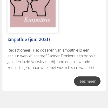
TA Magazine
(43)
Tijdschrift voor Begeleidingskunde
(35)
Tijdschrift voor Coaching
(88)
Trefpunt voor Organisatieontwikkeling
(6)
TvOO
(60)
vTP
(11)
ZKM Magazine
(3)
Empathie (juni 2021)
Ik zoek een:
Redactioneel Het doseren van empathie is een
secuur werkje’, schreef Sander Donkers een poosje
Los artikel
(353)
geleden in de Volkskrant. Hij komt een rouwende
Volledige uitgave
(35)
kennis tegen, maar weet niet wie het is en waar het
om gaat. Los van de ongemakkelijke, wie weet
Rubrieken:
herkenbare situatie, is zijn combinatie van ‘empathie’
lees meer
-
en ‘een secuur werkje’ mooi. Enerzijds het grote
(1)
belang dat door veel mensen aan empathie wordt
gehecht en anderzijds de moeilijkheid om empathie op
een goede manier in te zetten. Empathie is belangrijk