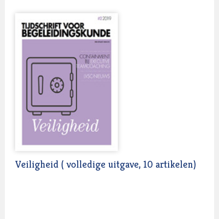
Luisteren met het hart of mindfulness is soms
effectiever dan analyseren. Maar soms hebben
experimenten dramatische gevolgen, zoals bij
elektroshocktherapie of de sensitivitytrainingen uit de
vorige eeuw. Wat is dus eigenlijk ‘het randje’ en wie
bepaalt dat? Wat is het verschil tussen over het randje
- dus fout en stout - en het sociaalwenselijke buiten de
lijntjes kleuren en out of the box-denken? Of het
verschil tussen je aan professionele normen houden
en braaf binnen de lijntjes kleuren? Toch hebben we
allemaal sterke normatieve opvattingen als het om
begeleiden gaat en vinden we dat professioneel
normbesef belangrijk is. Kortom, dit nummer gaat over
het spanningsveld tussen ethiek en experimenteren.
Veiligheid ( volledige uitgave, 10 artikelen)
Wat gebeurt er bij onze klanten en onszelf, op ’t randje
van voorspelbaar, veilig en ‘bewezen’, en van
grensverleggend en soms grensoverschrijdend
uitproberen? Paul Kloosterboer