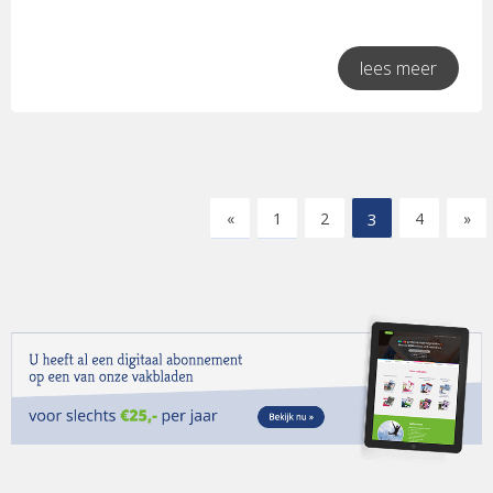
lees meer
«
1
2
3
4
»