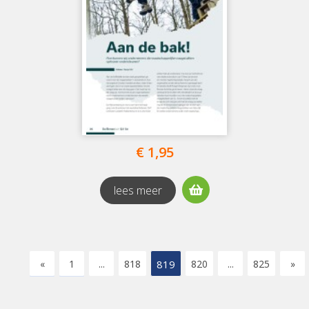
€ 1,95
lees meer
«
1
...
818
819
820
...
825
»