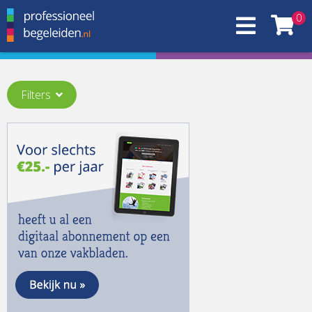
0
Filters
Thema:
(On)gelijkheid
(15)
(sociale) media
(17)
Aandacht
(19)
Activisme
(11)
Ademruimte
(22)
Advies in het onderwijs
(13)
Afstand
(15)
Agressie
(10)
AI
(22)
An Ocean of Possibilities
(2)