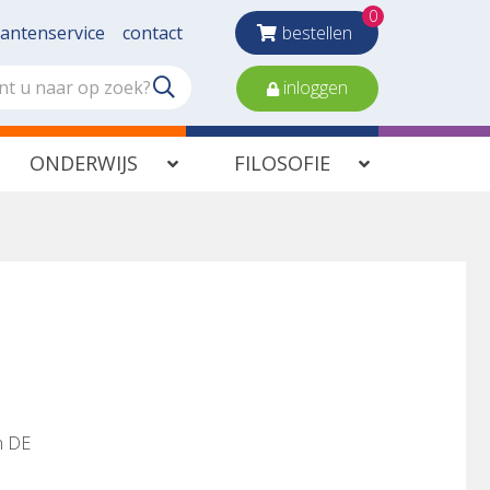
0
lantenservice
contact
bestellen
inloggen
ONDERWIJS
FILOSOFIE
n DE