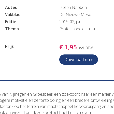
Auteur
Iselien Nabben
Vakblad
De Nieuwe Meso
Editie
2019-02, juni
Thema
Professionele cultuur
€ 1,95
Prijs
incl. BTW
Download nu »
e van Nijmegen en Groesbeek een zoektocht naar een manier 
ogere motivatie en zelfontplooiing en een bredere ontwikkeling
doetank op het terrein van maatschappelijke vooruitgang en soc
ak ontwikkeld om deze zoektocht richting te geven.