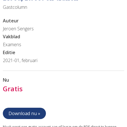
Gastcolumn
Auteur
Jeroen Sengers
Vakblad
Examens
Editie
2021-01, februari
Nu
Gratis
Download nu »
Maak eerst een gratis account aan of log in om de PDF direct te kunnen