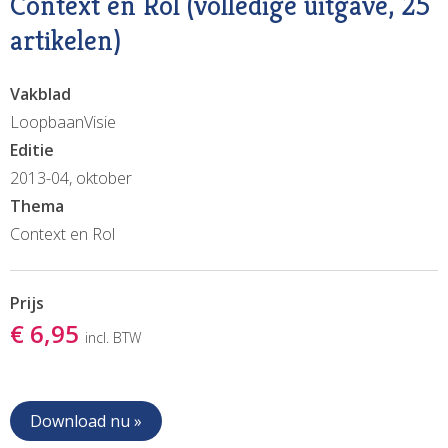
Context en Rol (volledige uitgave, 25
artikelen)
Vakblad
LoopbaanVisie
Editie
2013-04, oktober
Thema
Context en Rol
Prijs
€ 6,95
incl. BTW
Download nu »