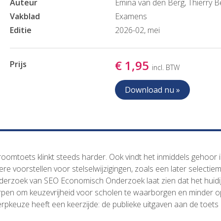
Auteur
Emina van den Berg, Thierry Be
Vakblad
Examens
Editie
2026-02, mei
€ 1,95
Prijs
incl. BTW
Download nu »
roomtoets klinkt steeds harder. Ook vindt het inmiddels gehoor 
ere voorstellen voor stelselwijzigingen, zoals een later selecti
nderzoek van SEO Economisch Onderzoek laat zien dat het huid
orpen om keuzevrijheid voor scholen te waarborgen en minder o
rpkeuze heeft een keerzijde: de publieke uitgaven aan de toets 