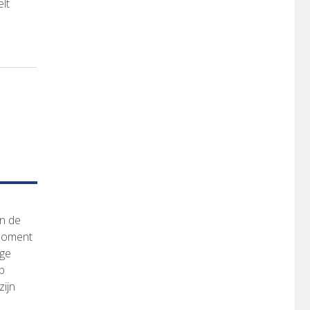
lt
in de
emoment
ige
p
zijn