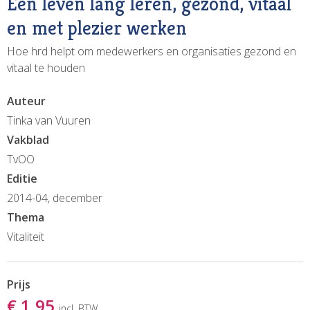
Een leven lang leren, gezond, vitaal
en met plezier werken
Hoe hrd helpt om medewerkers en organisaties gezond en
vitaal te houden
Auteur
Tinka van Vuuren
Vakblad
TvOO
Editie
2014-04, december
Thema
Vitaliteit
Prijs
€ 1,95
incl. BTW