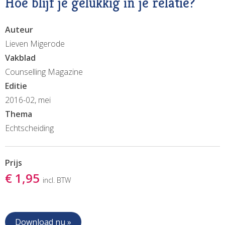
Hoe blijf je gelukkig in je relatie?
Auteur
Lieven Migerode
Vakblad
Counselling Magazine
Editie
2016-02, mei
Thema
Echtscheiding
Prijs
€ 1,95
incl. BTW
Download nu »