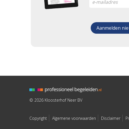
© 2026 Kloosterhof Neer BV
Copyright
Algemene voorwaarden
Disclaimer
P