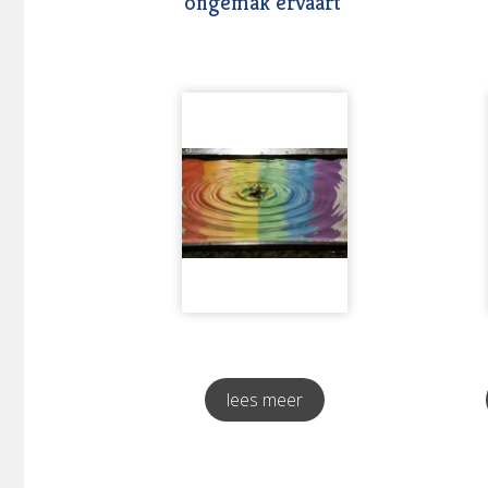
ongemak ervaart’
lees meer