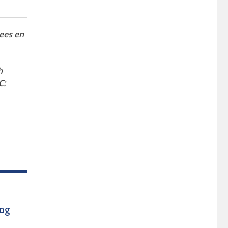
ees en
h
C:
ing