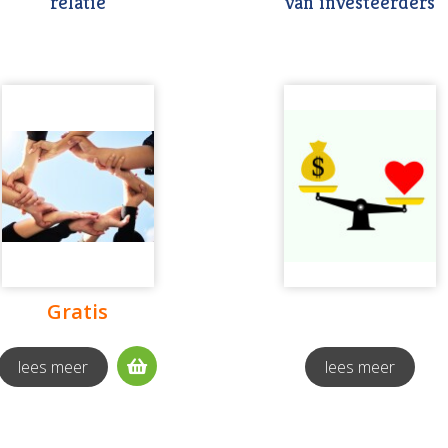
relatie
van investeerders
Gratis
lees meer
lees meer