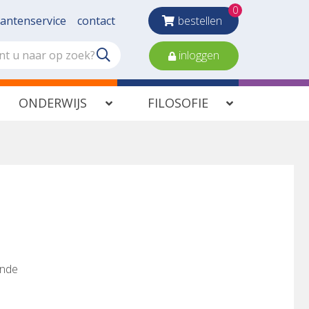
0
lantenservice
contact
bestellen
inloggen
ONDERWIJS
FILOSOFIE
unde