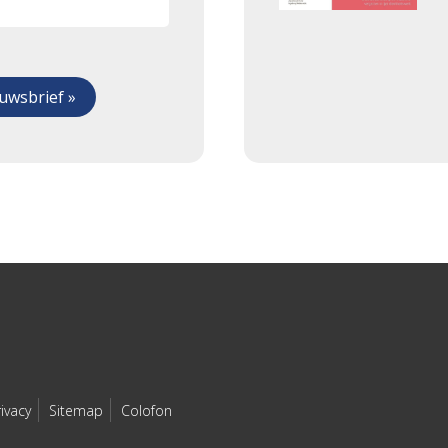
rivacy
Sitemap
Colofon