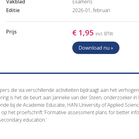
Vakblad
Examens
Editie
2026-01, februari
€ 1,95
Prijs
incl. BTW
Download nu »
ers die via verschillende activiteiten bijdraagt aan het verhoge
vering is het de beurt aan Janneke van der Steen, onderzoeker in
de bij de Academie Educatie, HAN University of Applied Scienc
p het proefschrift ‘Formative assessment plans for better in
secondary education.’