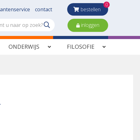
0
lantenservice
contact
bestellen
inloggen
ONDERWIJS
FILOSOFIE
r