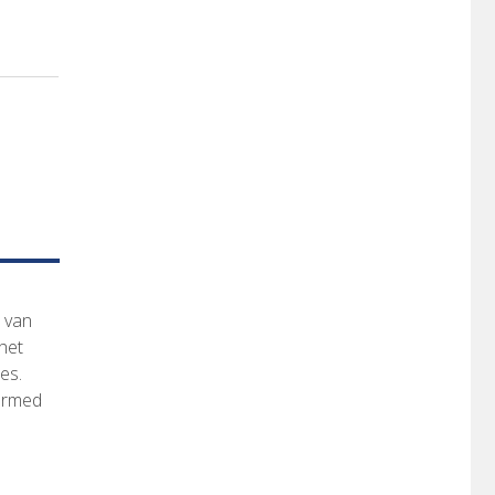
n van
 het
es.
formed