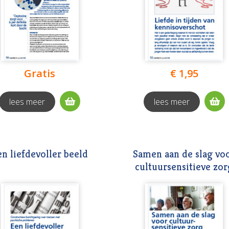
Gratis
€ 1,95
lees meer
lees meer
en liefdevoller beeld
Samen aan de slag vo
cultuursensitieve zor