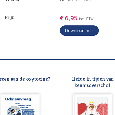
€ 6,95
Prijs
incl. BTW
Download nu »
reen aan de oxytocine?
Liefde in tijden van
kennisoverschot