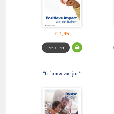
€ 1,95
lees meer
“Ik houw van jou”