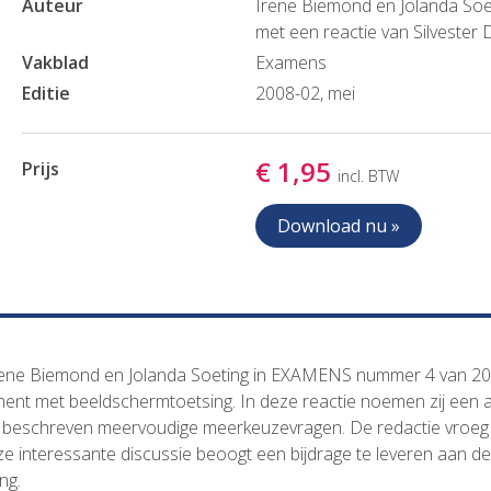
Auteur
Irene Biemond en Jolanda Soe
met een reactie van Silvester 
Vakblad
Examens
Editie
2008-02, mei
€ 1,95
Prijs
incl. BTW
Download nu »
Irene Biemond en Jolanda Soeting in EXAMENS nummer 4 van 20
riment met beeldschermtoetsing. In deze reactie noemen zij een 
.a. beschreven meervoudige meerkeuzevragen. De redactie vroeg
e interessante discussie beoogt een bijdrage te leveren aan de
ng.