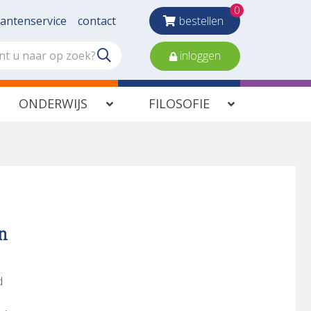
0
lantenservice
contact
bestellen
inloggen
ONDERWIJS
FILOSOFIE
n
d