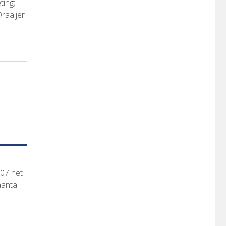
ting;
Draaijer
07 het
aantal