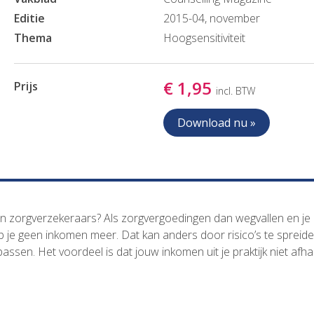
Editie
2015-04, november
Thema
Hoogsensitiviteit
€ 1,95
Prijs
incl. BTW
Download nu »
 van zorgverzekeraars? Als zorgvergoedingen dan wegvallen en je
je geen inkomen meer. Dat kan anders door risico’s te spreid
ssen. Het voordeel is dat jouw inkomen uit je praktijk niet afhan