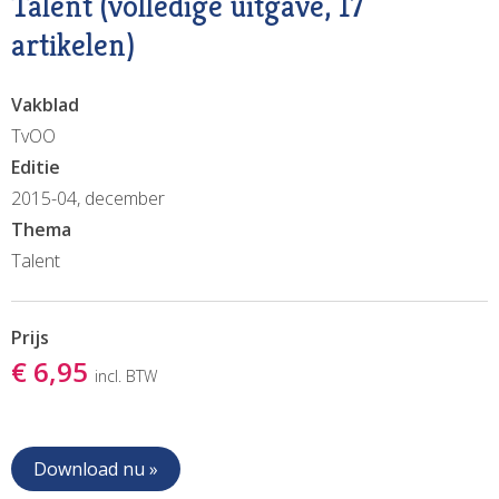
Talent (volledige uitgave, 17
artikelen)
Vakblad
TvOO
Editie
2015-04, december
Thema
Talent
Prijs
€ 6,95
incl. BTW
Download nu »