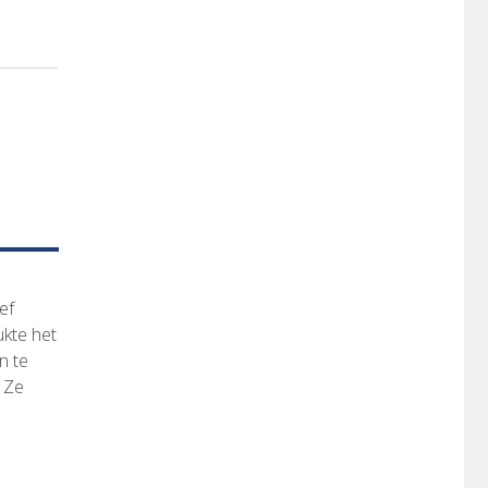
ef
ukte het
n te
. Ze