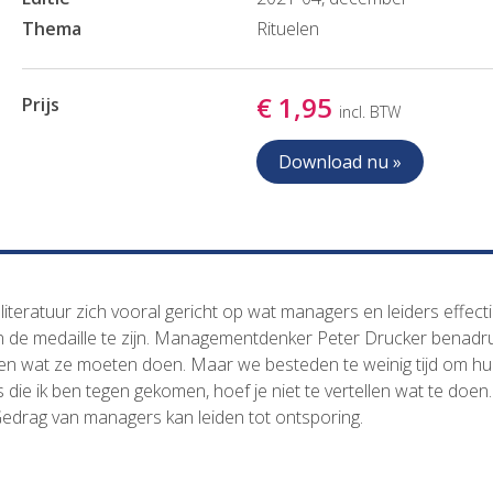
Thema
Rituelen
€ 1,95
Prijs
incl. BTW
Download nu »
teratuur zich vooral gericht op wat managers en leiders effecti
van de medaille te zijn. Managementdenker Peter Drucker benadr
eren wat ze moeten doen. Maar we besteden te weinig tijd om hu
 die ik ben tegen gekomen, hoef je niet te vertellen wat te doen
rag van managers kan leiden tot ontsporing.