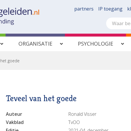
partners
IP toegang
k
ORGANISATIE
PSYCHOLOGIE
 het goede
Teveel van het goede
Auteur
Ronald Visser
Vakblad
TvOO
Editie
2021-04, december