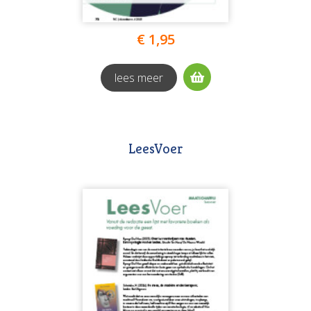
€ 1,95
lees meer
LeesVoer