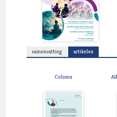
samenvatting
artikelen
Column
AI