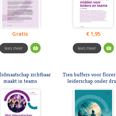
Gratis
€ 1,95
lees meer
lees meer
lidmaatschap zichtbaar
Tien buffers voor flore
maakt in teams
leiderschap onder dr