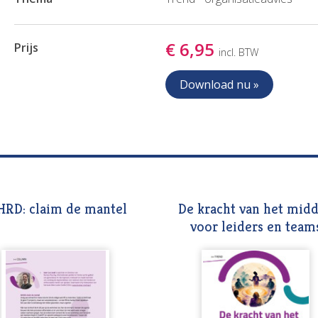
€ 6,95
Prijs
incl. BTW
Download nu »
HRD: claim de mantel
De kracht van het mid
voor leiders en team